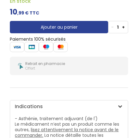
En stock
Douleurs
dentaires
10
,
99
€ TTC
Gencives
Hygiène
bucco-
Ajouter au panier
-
1
+
dentaire
Paiements 100% sécurisés
Retrait en pharmacie
Offert
Indications
- Asthénie, traitement adjuvant (de l')
Le médicament n’est pas un produit comme les
autres,
lisez attentivement la notice avant de le
commander.
La notice détaille toutes les