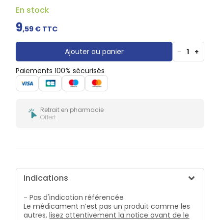
Douleurs
En stock
dentaires
Gencives
9
,
59
€ TTC
Hygiène
bucco-
dentaire
Ajouter au panier
-
1
+
Paiements 100% sécurisés
Retrait en pharmacie
Offert
Indications
- Pas d'indication référencée
Le médicament n’est pas un produit comme les
autres,
lisez attentivement la notice avant de le