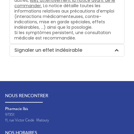
autres,
lisez attentivement la notice avant de le
commander.
La notice détaille toutes les
informations relatives aux précautions d’emploi
(interactions médicamenteuses, contre-
indications, mise en garde spéciales, effets
indésirables, …) ainsi que la posologie.
Si les symptômes persistent, une consultation
médicale est recommandée.
Signaler un effet indésirable
NOUS RENCONTRER
Pharmacie Ibis
97351
11, rue Victor Ceide
Matoury
NOS HORAIRES