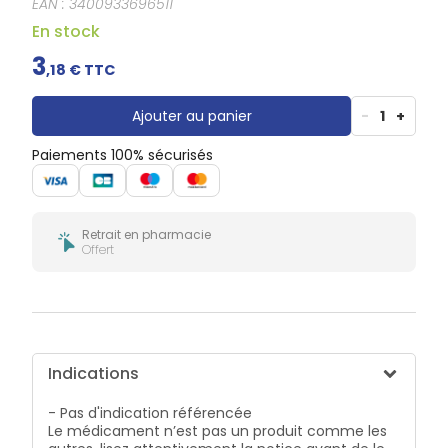
EAN :
3400933696511
Douleurs
dentaires
En stock
Gencives
3
,
18
€ TTC
Hygiène
bucco-
dentaire
Ajouter au panier
-
1
+
Paiements 100% sécurisés
Retrait en pharmacie
Offert
Indications
- Pas d'indication référencée
Le médicament n’est pas un produit comme les