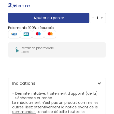
Douleurs
2
dentaires
,
99
€ TTC
Gencives
Ajouter au panier
-
1
+
Hygiène
bucco-
dentaire
Paiements 100% sécurisés
Retrait en pharmacie
Offert
Indications
- Dermite irritative, traitement d'appoint (de la)
- Sécheresse cutanée
Le médicament n’est pas un produit comme les
autres,
lisez attentivement la notice avant de le
commander.
La notice détaille toutes les