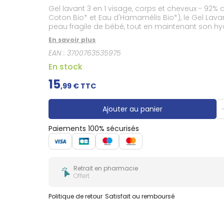
Douleurs
Gel lavant 3 en 1 visage, corps et cheveux - 92% d'
dentaires
Coton Bio* et Eau d'Hamamélis Bio*), le Gel Lava
Gencives
peau fragile de bébé, tout en maintenant son hy
cheveux de bébé, sans dessécher pour une peau 
Hygiène
En savoir plus
bucco-
moment de tendresse : son agréable texture gel s
dentaire
EAN :
3700763535975
hypoallergénique** et spécialement conçu pour la peau sensible des tout-peti
minimiser les risques d'allergies
En stock
15
,
99
€ TTC
Ajouter au panier
Paiements 100% sécurisés
Retrait en pharmacie
Offert
Politique de retour
Satisfait ou remboursé