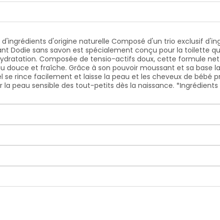
d'ingrédients d'origine naturelle Composé d'un trio exclusif d'ingr
ant Dodie sans savon est spécialement conçu pour la toilette quo
hydratation. Composée de tensio-actifs doux, cette formule net
 douce et fraîche. Grâce à son pouvoir moussant et sa base la
se rince facilement et laisse la peau et les cheveux de bébé pr
a peau sensible des tout-petits dès la naissance. *Ingrédients i