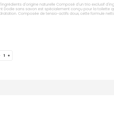
ingrédients d'origine naturelle Composé d'un trio exclusif d'ingré
nt Dodie sans savon est spécialement conçu pour la toilette qu
dratation. Composée de tensio-actifs doux, cette formule nett
douce et fraîche. Grâce à son pouvoir moussant et sa base l
e rince facilement et laisse la peau et les cheveux de bébé pro
ts dès la naissance. *Ingrédients issus de l'Agriculture Biologique *Formulé pour
-
1
+