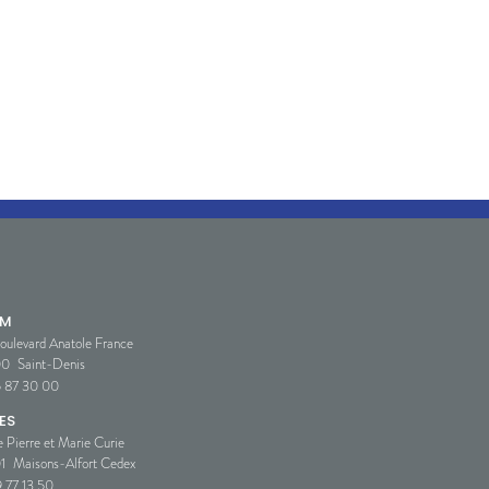
SM
oulevard Anatole France
00
Saint-Denis
5 87 30 00
ES
e Pierre et Marie Curie
1
Maisons-Alfort Cedex
 77 13 50