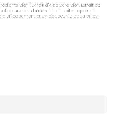
dients Bio* (Extrait d'Aloe vera Bio*, Extrait de
otidienne des bébés : il adoucit et apaise la
oie efficacement et en douceur la peau et les
avante douce, laver bébé est un véritable
pres et doux. Le Gel Lavant 3 en 1 Dodie est