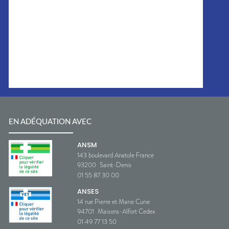
EN ADÉQUATION AVEC
ANSM
143 boulevard Anatole France
93200
Saint-Denis
01 55 87 30 00
ANSES
14 rue Pierre et Marie Curie
94701
Maisons-Alfort Cedex
01 49 77 13 50