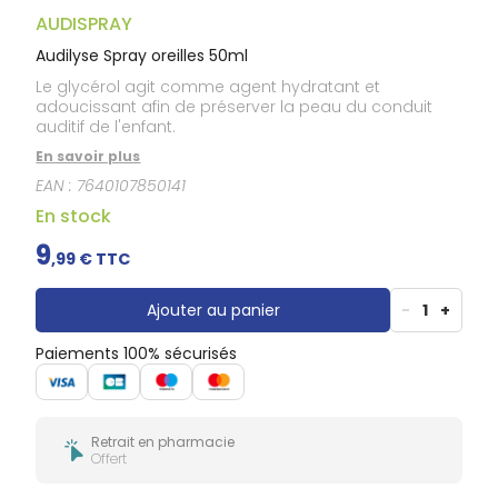
Douleurs
dentaires
AUDISPRAY
Gencives
Audilyse Spray oreilles 50ml
Hygiène
Le glycérol agit comme agent hydratant et
bucco-
adoucissant afin de préserver la peau du conduit
dentaire
auditif de l'enfant.
En savoir plus
EAN :
7640107850141
En stock
9
,
99
€ TTC
Ajouter au panier
-
1
+
Paiements 100% sécurisés
Retrait en pharmacie
Offert