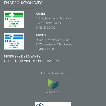
EN ADÉQUATION AVEC
ANSM
143 boulevard Anatole France
93200
Saint-Denis
01 55 87 30 00
ANSES
14 rue Pierre et Marie Curie
94701
Maisons-Alfort Cedex
01 49 77 13 50
MINISTÈRE DE LA SANTÉ
ORDRE NATIONAL DES PHARMACIENS
Une création Valwin