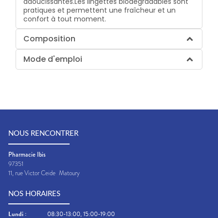
adoucissantes.Les lingettes biodégradables sont
pratiques et permettent une fraîcheur et un
confort à tout moment.
Composition
Mode d'emploi
NOUS RENCONTRER
Pharmacie Ibis
97351
11, rue Victor Ceide
Matoury
NOS HORAIRES
Lundi
:
08:30-13:00, 15:00-19:00