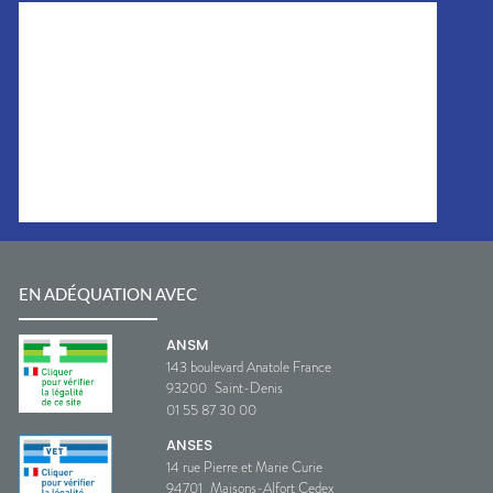
EN ADÉQUATION AVEC
ANSM
143 boulevard Anatole France
93200
Saint-Denis
01 55 87 30 00
ANSES
14 rue Pierre et Marie Curie
94701
Maisons-Alfort Cedex