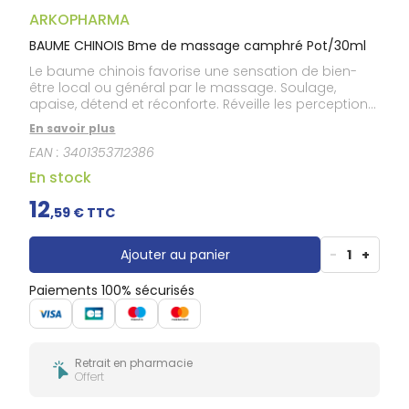
Douleurs
dentaires
ARKOPHARMA
Gencives
BAUME CHINOIS Bme de massage camphré Pot/30ml
Hygiène
Le baume chinois favorise une sensation de bien-
bucco-
être local ou général par le massage. Soulage,
dentaire
apaise, détend et réconforte. Réveille les perceptions
sensorielles. Baume chinois aux huiles essentielles
En savoir plus
100 % pures et naturelles botaniquement et
EAN :
3401353712386
biochimiquement définies (dites HEBBD).
En stock
12
,
59
€ TTC
Ajouter au panier
-
1
+
Paiements 100% sécurisés
Retrait en pharmacie
Offert