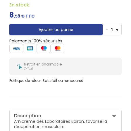
Douleurs
En stock
dentaires
8
Gencives
,
59
€ TTC
Hygiène
bucco-
Ajouter au panier
-
1
+
dentaire
Paiements 100% sécurisés
Retrait en pharmacie
Offert
Politique de retour
Satisfait ou remboursé
Description
Arnicrème des Laboratoires Boiron, favorise la
récupération musculaire.