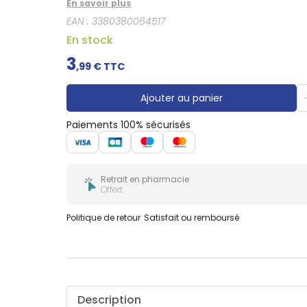
Douleurs
En savoir plus
dentaires
EAN :
3380380064517
Gencives
En stock
Hygiène
3
bucco-
,
99
€ TTC
dentaire
Ajouter au panier
Paiements 100% sécurisés
Retrait en pharmacie
Offert
Politique de retour
Satisfait ou remboursé
Description