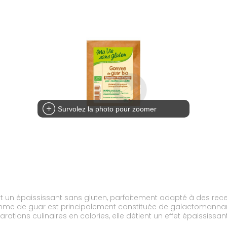
Survolez la photo pour zoomer
un épaississant sans gluten, parfaitement adapté à des recet
mme de guar est principalement constituée de galactomannane,
rations culinaires en calories, elle détient un effet épaissi
 dans le cadre d'un régime alimentaire pauvre en graisses.