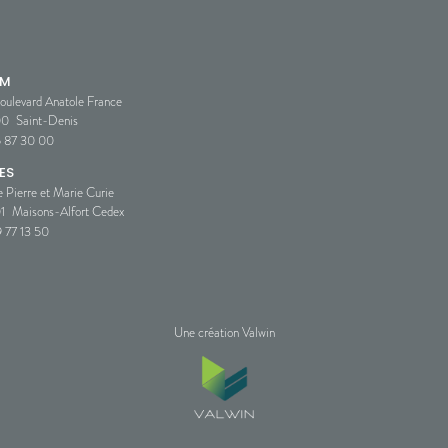
SM
oulevard Anatole France
00
Saint-Denis
5 87 30 00
ES
e Pierre et Marie Curie
1
Maisons-Alfort Cedex
 77 13 50
Une création Valwin