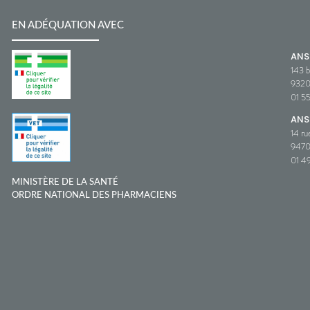
EN ADÉQUATION AVEC
AN
143 b
932
01 5
ANS
14 ru
9470
01 49
MINISTÈRE DE LA SANTÉ
ORDRE NATIONAL DES PHARMACIENS