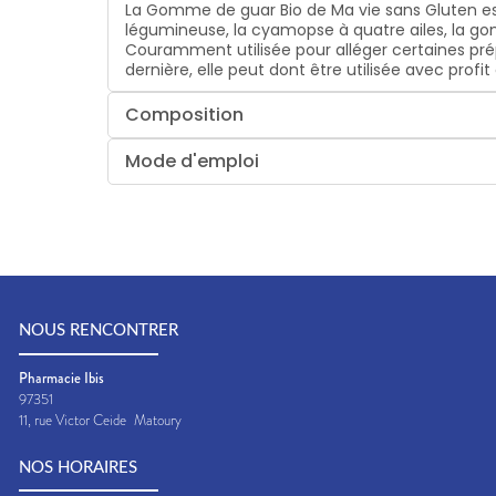
La Gomme de guar Bio de Ma vie sans Gluten est
légumineuse, la cyamopse à quatre ailes, la g
Couramment utilisée pour alléger certaines pré
dernière, elle peut dont être utilisée avec prof
Composition
Mode d'emploi
NOUS RENCONTRER
Pharmacie Ibis
97351
11, rue Victor Ceide
Matoury
NOS HORAIRES