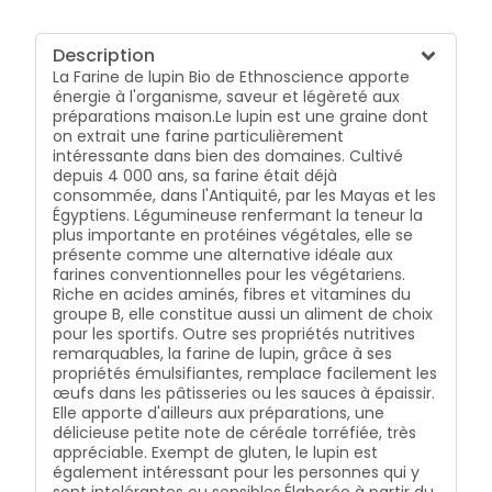
glycémique bas en font une farine des plus
agréables à la consommation. Apportez un peu de
légèreté et de vitalité à vos recettes préférées !
Description
La Farine de lupin Bio de Ethnoscience apporte
énergie à l'organisme, saveur et légèreté aux
préparations maison.Le lupin est une graine dont
on extrait une farine particulièrement
intéressante dans bien des domaines. Cultivé
depuis 4 000 ans, sa farine était déjà
consommée, dans l'Antiquité, par les Mayas et les
Égyptiens. Légumineuse renfermant la teneur la
plus importante en protéines végétales, elle se
présente comme une alternative idéale aux
farines conventionnelles pour les végétariens.
Riche en acides aminés, fibres et vitamines du
groupe B, elle constitue aussi un aliment de choix
pour les sportifs. Outre ses propriétés nutritives
remarquables, la farine de lupin, grâce à ses
propriétés émulsifiantes, remplace facilement les
œufs dans les pâtisseries ou les sauces à épaissir.
Elle apporte d'ailleurs aux préparations, une
délicieuse petite note de céréale torréfiée, très
appréciable. Exempt de gluten, le lupin est
également intéressant pour les personnes qui y
sont intolérantes ou sensibles.Élaborée à partir du