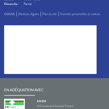
Dimanche
:
Fermé
CGUVL
Mentions légales
Plan du site
Données personnelles et cookies
EN ADÉQUATION AVEC
ANSM
143 boulevard Anatole France