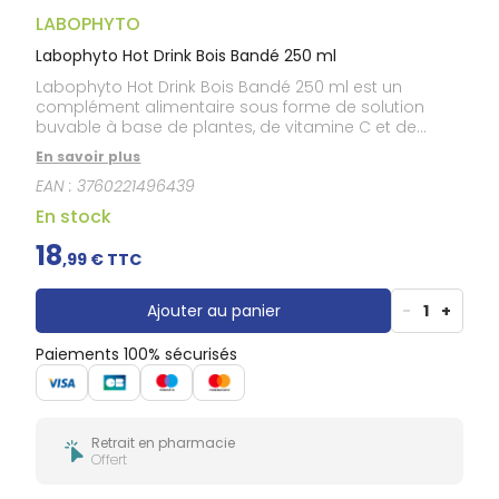
Douleurs
dentaires
LABOPHYTO
Gencives
Labophyto Hot Drink Bois Bandé 250 ml
Hygiène
Labophyto Hot Drink Bois Bandé 250 ml est un
bucco-
complément alimentaire sous forme de solution
dentaire
buvable à base de plantes, de vitamine C et de
minéraux. Ce complément alimentaire est formulé à
En savoir plus
base de principes actifs : - Ginseng, aide à maintenir
EAN :
3760221496439
de bonnes relations sexuelles et aide à induire et à
améliorer l'érection. - Guarana, contribue à la
En stock
vigilance et à réduire la fatigue mentale. - Zinc,
contribue à une fertilité et une reproduction
18
,
99
€ TTC
normales et au maintien d'un taux normal de
testostérone dans le sang. - Sélénium, contribue à
une spermatogenèse normale. - Vitamine C,
Ajouter au panier
-
1
+
contribue à réduire la fatigue. Il aide ainsi à maintenir
de bonnes relations sexuelles et à améliorer
Paiements 100% sécurisés
l'érection. Goût pêche.
Retrait en pharmacie
Offert