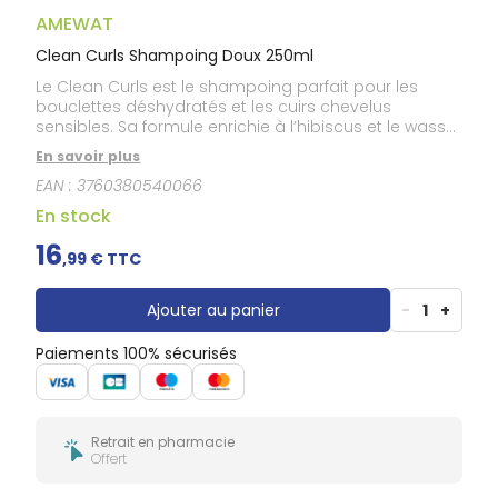
Douleurs
dentaires
AMEWAT
Gencives
Clean Curls Shampoing Doux 250ml
Hygiène
Le Clean Curls est le shampoing parfait pour les
bucco-
bouclettes déshydratés et les cuirs chevelus
dentaire
sensibles. Sa formule enrichie à l’hibiscus et le wassai
d’Amazonie, permettent de laver et purifier le cuir
En savoir plus
chevelu tout en douceur.
EAN :
3760380540066
En stock
16
,
99
€ TTC
Ajouter au panier
-
1
+
Paiements 100% sécurisés
Retrait en pharmacie
Offert