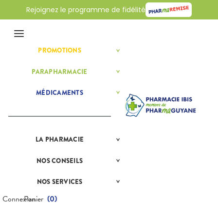
Rejoignez le programme de fidélité
Menu
PROMOTIONS
BÉBÉ-
Etendre
MAMAN
HYGIÈNE-
PARAPHARMACIE
BÉBÉ-
Etendre
Etendre
INTIMITÉ
MAMAN
SANTÉ-
HOMÉOPATHIE
Bébé-
MÉDICAMENTS
ALLERGIES
Etendre
Etendre
NUTRITION
Maman
HYGIÈNE-
Rhinites
AUTRES
Etendre
Etendre
VISAGE-
INTIMITÉ
CORPS-
DERMATOLOGIE
Vertiges
Etendre
MATÉRIEL ET
Hygiène
CHEVEUX
Etendre
DIGESTION
Acné
ACCESSOIRES
- Bien-
Etendre
- TRANSIT
être
LA
PRÉSENTATION
PHARMACIE
Etendre
Boutons de
Auto-tests
MINCEUR-
DE LA
Etendre
DOULEURS
Brûlures
fièvre
Intimité
SPORT
Etendre
PHARMACIE
Contention et
d’estomac
- FIÈVRE
-
NOS
CONSEILS
NOS
Etendre
Brûlures, coups
Immobilisation
Minceur
PHYTO-
Sexualité
NOS
Etendre
CONSEILS
Constipation
Aspirine
de soleil
FORME
AROMA-
Etendre
SERVICES
SANTÉ
Instruments
Sport
-
Soins
BIO
NOS SERVICES
PRISE
Cuir chevelu
Ibuprofène
Diarrhées
Etendre
et
VITALITÉ
dentaires
NOS
COMPRENEZ
DE
Equipements
SANTÉ-
Bio
GAMMES
Etendre
VOS
RENDEZ-
Paracétamol
Irritations -
Digestion
Connexion
Panier
(
0
)
HOMÉOPATHIE
Seniors
NUTRITION
MALADIES
VOUS
démangeaisons
Maintien à
Phyto-
NOS
Nausées -
Sommeil -
HYGIÈNE-
VÉTÉRINAIRE
Boissons et
domicile
Aroma
Etendre
SPÉCIALITÉS
Etendre
L'ACTUALITÉ
MESSAGERIE
vomissements
Mycoses