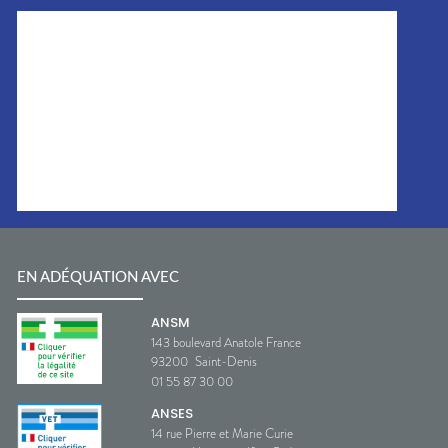
EN ADÉQUATION AVEC
ANSM
143 boulevard Anatole France
93200
Saint-Denis
01 55 87 30 00
ANSES
14 rue Pierre et Marie Curie