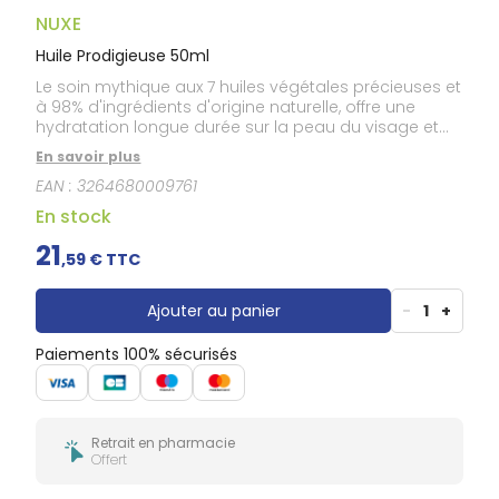
Douleurs
dentaires
NUXE
Gencives
Huile Prodigieuse 50ml
Hygiène
Le soin mythique aux 7 huiles végétales précieuses et
bucco-
à 98% d'ingrédients d'origine naturelle, offre une
dentaire
hydratation longue durée sur la peau du visage et
du corps. Son action anti-oxydante, son effet
En savoir plus
"bouclier anti-pollution"et son effet sur la réduction
EAN :
3264680009761
de l'apparence des vergetures en font votre allier au
quotidien. Grâce à sa texture huile sèche inimitable
En stock
et son parfum addictif aux notes solaires et
sensuelles, l'Huile Prodigieuse procure un vrai
21
,
59
€ TTC
moment de plaisir.
Ajouter au panier
-
1
+
Paiements 100% sécurisés
Retrait en pharmacie
Offert