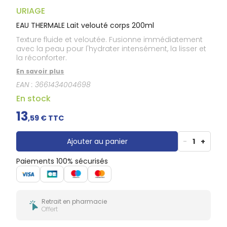
Douleurs
dentaires
URIAGE
Gencives
EAU THERMALE Lait velouté corps 200ml
Hygiène
Texture fluide et veloutée. Fusionne immédiatement
bucco-
avec la peau pour l'hydrater intensément, la lisser et
dentaire
la réconforter.
En savoir plus
EAN :
3661434004698
En stock
13
,
59
€ TTC
Ajouter au panier
-
1
+
Paiements 100% sécurisés
Retrait en pharmacie
Offert