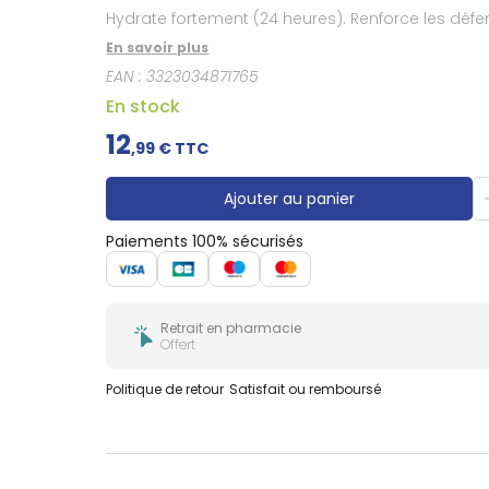
Douleurs
Hydrate fortement (24 heures). Renforce les défe
dentaires
En savoir plus
Gencives
EAN :
3323034871765
Hygiène
bucco-
En stock
dentaire
12
,
99
€ TTC
Ajouter au panier
Paiements 100% sécurisés
Retrait en pharmacie
Offert
Politique de retour
Satisfait ou remboursé