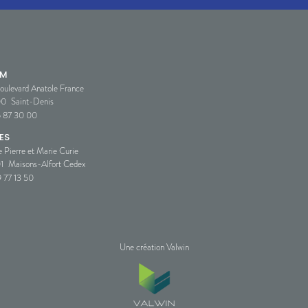
SM
oulevard Anatole France
00
Saint-Denis
5 87 30 00
ES
e Pierre et Marie Curie
1
Maisons-Alfort Cedex
 77 13 50
Une création Valwin