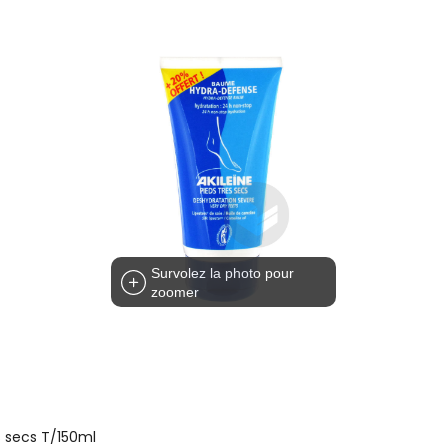
Survolez la photo pour
zoomer
s secs T/150ml