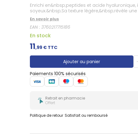
Douleurs
Enrichi en&nbsp;peptides et acide hyaluronique, il 
dentaires
soyeux.&nbsp;Sa texture légère,&nbsp;révèle une p
Gencives
En savoir plus
Hygiène
bucco-
EAN :
3760217715186
dentaire
En stock
11
,
99
€ TTC
Ajouter au panier
Paiements 100% sécurisés
Retrait en pharmacie
Offert
Politique de retour
Satisfait ou remboursé