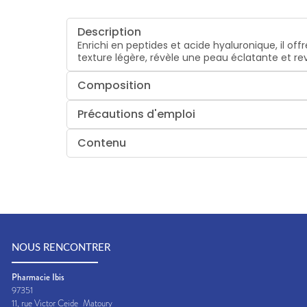
Description
Enrichi en
peptides
et
acide hyaluronique
, il of
texture légère, révèle une peau éclatante et revi
Composition
Précautions d'emploi
Contenu
NOUS RENCONTRER
Pharmacie Ibis
97351
11, rue Victor Ceide
Matoury