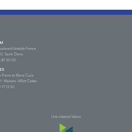
SM
oulevard Anatole France
00
Saint-Denis
5 87 30 00
ES
e Pierre et Marie Curie
1
Maisons-Alfort Cedex
 77 13 50
Une création Valwin