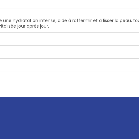
fre une
hydratation intense
, aide à
raffermir
et à
lisser la peau
, t
talisée jour après jour.