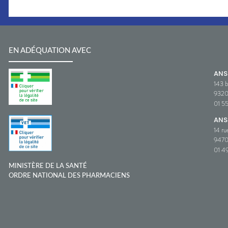
EN ADÉQUATION AVEC
AN
143 b
932
01 5
ANS
14 ru
9470
01 49
MINISTÈRE DE LA SANTÉ
ORDRE NATIONAL DES PHARMACIENS