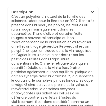
Description
C'est un polyphénol naturel de la famille des
stilbènes. Décrit pour la 1ère fois en 1997, il est très
présent dans la peau, les pépins, les feuilles du
raisin rouge mais également dans les
cacahuètes, l’huile d'olive et certains fruits
rouges.Le resvératrol participe au bon
fonctionnement de la circulation et va favoriser
un effet anti-âge général.Le Résveratrol est un
polyphénol que l'on trouve dans le vin rouge issu
de l'Agriculture Biologique est détruit par les
pesticides utilisés dans l'agriculture
conventionnelle. On ne le retrouve alors qu'en
quantité réduite dans le vin.Le Resvératrol
participe également au bon équilibre lipidique et
agit en synergie avec la vitamine C, la quercétine,
le curcuma, le complexe pin des landes, les quper
oméga-3 ainsi qu’avec la proline et la lysine.Le
resvératrol stimule certaines enzymes
antioxydantes qui aident les cellules à se
défendre contre les effets néfastes du
vieillissement. Il est donc considéré comme un
puissant antioxydant, plus particulièrement dirigé