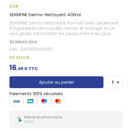
Douleurs
dentaires
SVR
Gencives
SENSIFINE Dermo-Nettoyant 400ml
Hygiène
SENSIFINE Dermo-Nettoyant, fromulé avec seulement
bucco-
9 ingrédients démaquille, nettoie et soulage en un
dentaire
seul geste, sans frotter les peaux même les plus
intolérentes. Que ce soit avec le bout des doigts ou
En savoir plus
avec un coton, notre formule élimine même le
EAN :
3401360084063
maquillage waterproof et réduit tiraillements et
inconforts. Résultat ? Une peau parfaitement propre,
En stock
douce et confortable.
16
,
49
€ TTC
Ajouter au panier
-
1
+
Paiements 100% sécurisés
Retrait en pharmacie
Offert