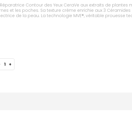
paratrice Contour des Yeux CeraVe aux extraits de plantes ma
ernes et les poches. Sa texture crème enrichie aux 3 Céramide
otectrice de la peau. La technologie MVE®, véritable prouesse t
r les actifs et de les diffuser de manière prolongée dans la 
um, hypoallergénique et non comédogène. Texture effet frais 
-
1
+