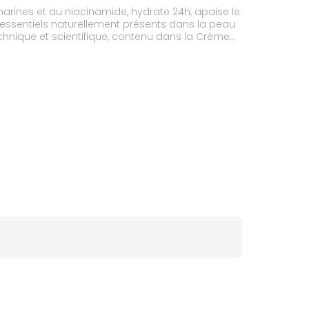
rines et au niacinamide, hydrate 24h, apaise le
s essentiels naturellement présents dans la peau
echnique et scientifique, contenu dans la Crème
peau pour une hydratation longue durée. Formule
non grasse, non collante qui pénètre rapidement