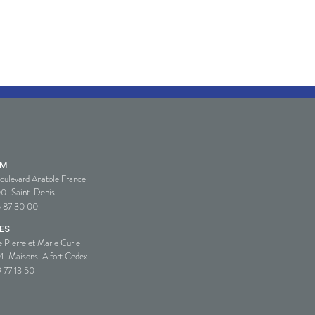
SM
oulevard Anatole France
00
Saint-Denis
5 87 30 00
ES
e Pierre et Marie Curie
1
Maisons-Alfort Cedex
 77 13 50