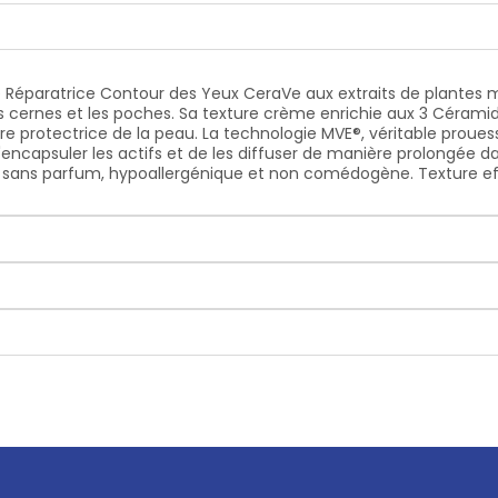
éparatrice Contour des Yeux CeraVe aux extraits de plantes m
es cernes et les poches. Sa texture crème enrichie aux 3 Cérami
ère protectrice de la peau. La technologie MVE®, véritable proue
capsuler les actifs et de les diffuser de manière prolongée d
 sans parfum, hypoallergénique et non comédogène. Texture effe