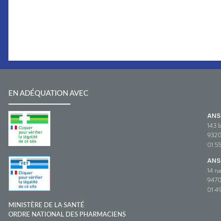
EN ADÉQUATION AVEC
AN
143 b
932
01 5
ANS
14 ru
9470
01 49
MINISTÈRE DE LA SANTÉ
ORDRE NATIONAL DES PHARMACIENS