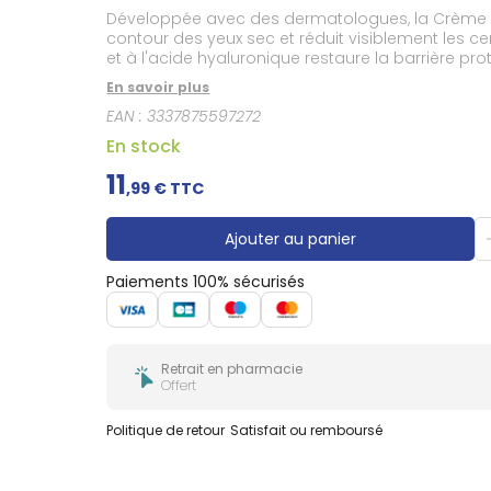
Douleurs
Développée avec des dermatologues, la Crème Ré
dentaires
contour des yeux sec et réduit visiblement les c
Gencives
et à l'acide hyaluronique restaure la barrière pr
Réparatrice Contour des Yeux permet d'encapsule
Hygiène
En savoir plus
bucco-
testée sous contrôle ophtalmologique, sans parf
dentaire
EAN :
3337875597272
dans la peau.
En stock
11
,
99
€ TTC
Ajouter au panier
Paiements 100% sécurisés
Retrait en pharmacie
Offert
Politique de retour
Satisfait ou remboursé