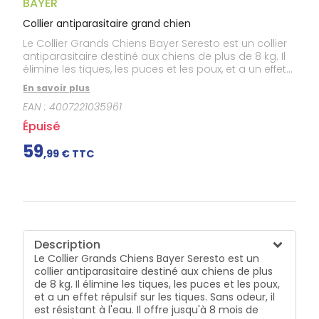
BAYER
Douleurs
dentaires
Collier antiparasitaire grand chien
Gencives
Le Collier Grands Chiens Bayer Seresto est un collier
Hygiène
antiparasitaire destiné aux chiens de plus de 8 kg. Il
bucco-
élimine les tiques, les puces et les poux, et a un effet
dentaire
répulsif sur les tiques. Sans odeur, il est résistant à
En savoir plus
l'eau. Il offre jusqu'à 8 mois de protection.
EAN :
4007221035961
Épuisé
59
,
99
€ TTC
Description
Le Collier Grands Chiens Bayer Seresto est un
collier antiparasitaire destiné aux chiens de plus
de 8 kg. Il élimine les tiques, les puces et les poux,
et a un effet répulsif sur les tiques. Sans odeur, il
est résistant à l'eau. Il offre jusqu'à 8 mois de