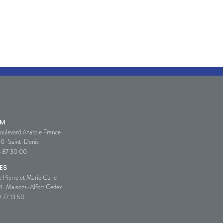
SM
oulevard Anatole France
00
Saint-Denis
5 87 30 00
ES
e Pierre et Marie Curie
1
Maisons-Alfort Cedex
 77 13 50