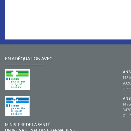
EN ADÉQUATION AVEC
AN
143 b
932
01 5
ANS
14 ru
9470
01 49
MINISTÈRE DE LA SANTÉ
ORDRE NATIONAL DES PHARMACIENS