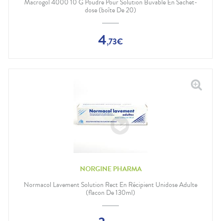
Macrogol 4000 10 G Poudre Pour Solution Buvable En Sachet-
dose (boîte De 20)
4
,
73
€
NORGINE PHARMA
Normacol Lavement Solution Rect En Récipient Unidose Adulte
(flacon De 130ml)