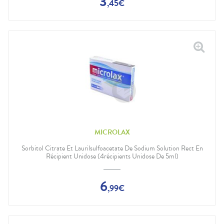
3
,
45
€
MICROLAX
Sorbitol Citrate Et Laurilsulfoacetate De Sodium Solution Rect En
Récipient Unidose (4récipients Unidose De 5ml)
6
,
99
€