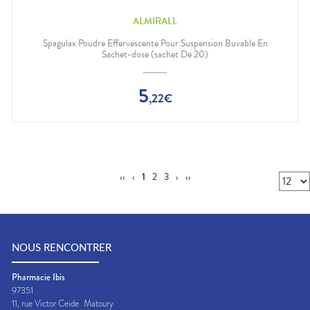
ALMIRALL
Spagulax Poudre Effervescente Pour Suspension Buvable En
Sachet-dose (sachet De 20)
5
,
22
€
‹‹
‹
1
2
3
›
››
NOUS RENCONTRER
Pharmacie Ibis
97351
11, rue Victor Ceide
Matoury