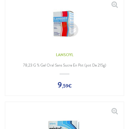
LANSOYL
78,23 G % Gel Oral Sans Sucre En Pot (pot De 215g)
9
,
59
€