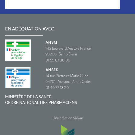
EN ADÉQUATION AVEC
ANSM
143 boulevard Anatole France
93200
Saint-Denis
01 55 87 30 00
ANSES
14 rue Pierre et Marie Curie
94701
Maisons-Alfort Cedex
01 49 77 13 50
MINISTÈRE DE LA SANTÉ
ORDRE NATIONAL DES PHARMACIENS
Une création Valwin