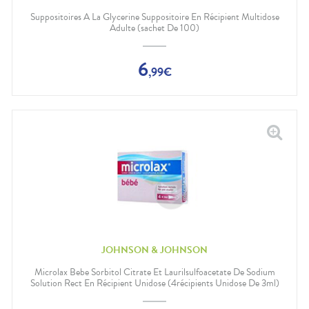
Douleurs
dentaires
Suppositoires A La Glycerine Suppositoire En Récipient Multidose
Adulte (sachet De 100)
Gencives
Hygiène
bucco-
6
,
99
€
dentaire
JOHNSON & JOHNSON
Microlax Bebe Sorbitol Citrate Et Laurilsulfoacetate De Sodium
Solution Rect En Récipient Unidose (4récipients Unidose De 3ml)