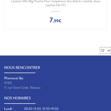
Lacteol 340 Mg Poudre Pour Suspension Buvable En Sachet-dose
(sachet De 10)
7
,
99
€
NOUS RENCONTRER
Pharmacie Ibis
97351
11, rue Victor Ceide
Matoury
NOS HORAIRES
Lundi
:
08:30-13:00, 15:00-19:00