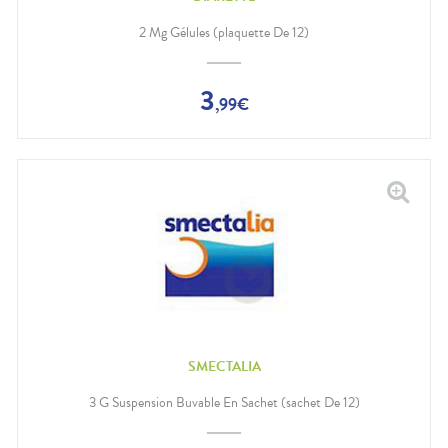
Douleurs
dentaires
2 Mg Gélules (plaquette De 12)
Gencives
Hygiène
bucco-
3
,
99
€
dentaire
SMECTALIA
3 G Suspension Buvable En Sachet (sachet De 12)