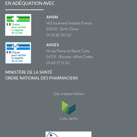
EN ADÉQUATION AVEC
ANSM
143 boulevard Anatole France
93200
Saint-Denis
01 55 87 30 00
ANSES
14 rue Pierre et Marie Curie
94701
Maisons-Alfort Cedex
01 49 77 13 50
MINISTÈRE DE LA SANTÉ
ORDRE NATIONAL DES PHARMACIENS
Une création Valwin