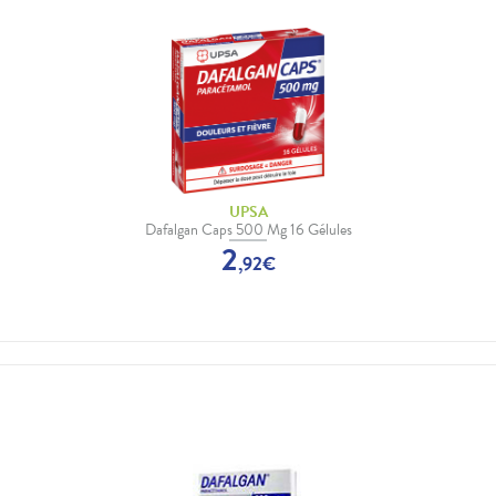
UPSA
Dafalgan Caps 500 Mg 16 Gélules
2
,
92
€