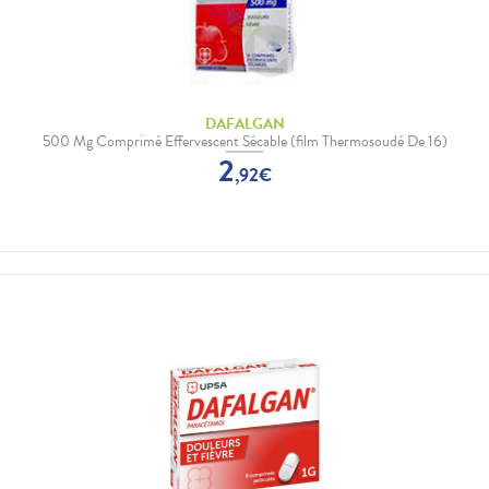
DAFALGAN
500 Mg Comprimé Effervescent Sécable (film Thermosoudé De 16)
2
,
92
€