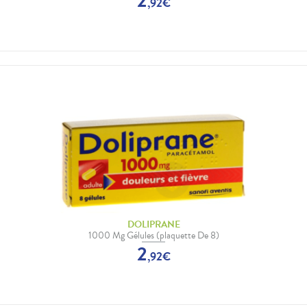
2
,
92
€
DOLIPRANE
1000 Mg Gélules (plaquette De 8)
2
,
92
€