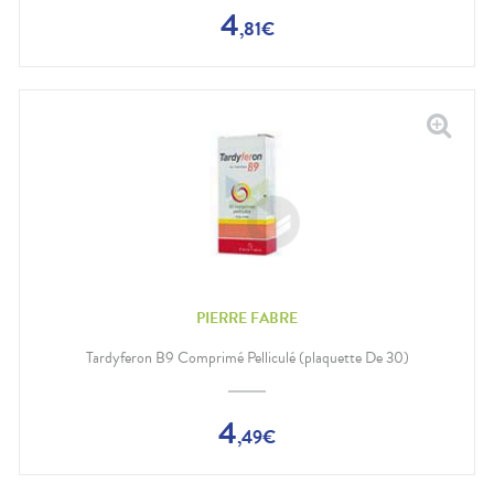
4
,
81
€
PIERRE FABRE
Tardyferon B9 Comprimé Pelliculé (plaquette De 30)
4
,
49
€