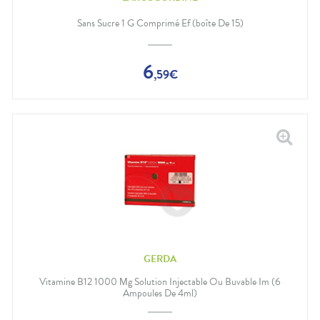
Douleurs
dentaires
Sans Sucre 1 G Comprimé Ef (boîte De 15)
Gencives
Hygiène
bucco-
6
,
59
€
dentaire
GERDA
Vitamine B12 1000 Μg Solution Injectable Ou Buvable Im (6
Ampoules De 4ml)