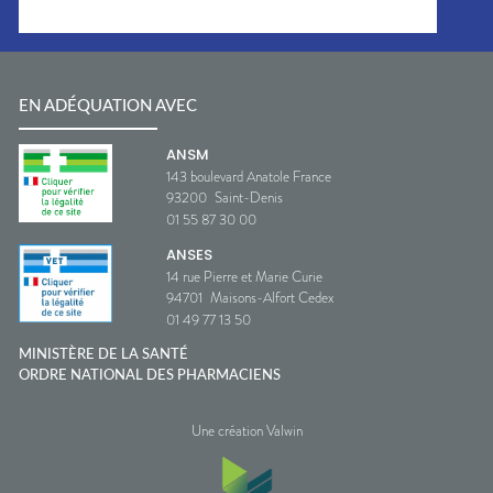
EN ADÉQUATION AVEC
ANSM
143 boulevard Anatole France
93200
Saint-Denis
01 55 87 30 00
ANSES
14 rue Pierre et Marie Curie
94701
Maisons-Alfort Cedex
01 49 77 13 50
MINISTÈRE DE LA SANTÉ
ORDRE NATIONAL DES PHARMACIENS
Une création Valwin