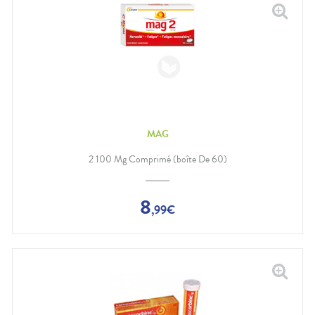
MAG
2 100 Mg Comprimé (boîte De 60)
8
,
99
€