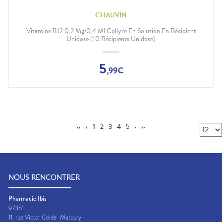
CHAUVIN
Vitamine B12 0,2 Mg/0,4 Ml Collyre En Solution En Récipient
Unidose (10 Récipients Unidose)
5
,
99
€
‹‹
‹
1
2
3
4
5
›
››
NOUS RENCONTRER
Pharmacie Ibis
97351
11, rue Victor Ceide
Matoury