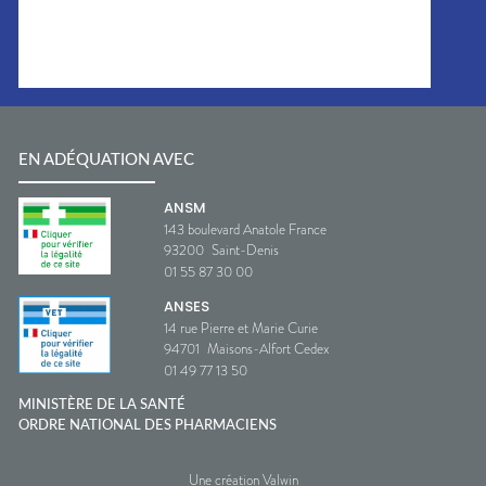
EN ADÉQUATION AVEC
ANSM
143 boulevard Anatole France
93200
Saint-Denis
01 55 87 30 00
ANSES
14 rue Pierre et Marie Curie
94701
Maisons-Alfort Cedex
01 49 77 13 50
MINISTÈRE DE LA SANTÉ
ORDRE NATIONAL DES PHARMACIENS
Une création Valwin