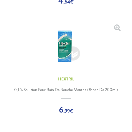
4
,
64
€
HEXTRIL
0,1 % Solution Pour Bain De Bouche Menthe (flacon De 200ml)
6
,
99
€