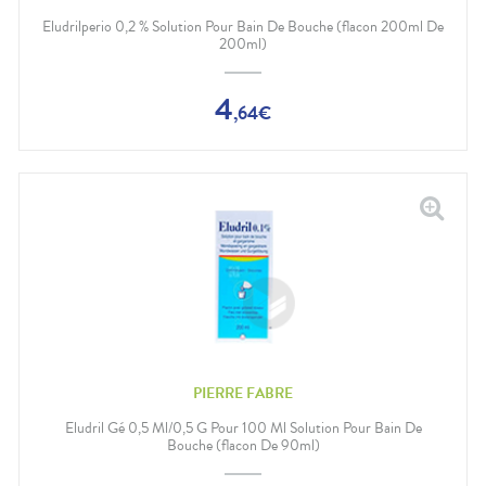
Douleurs
dentaires
Eludrilperio 0,2 % Solution Pour Bain De Bouche (flacon 200ml De
200ml)
Gencives
Hygiène
bucco-
4
,
64
€
dentaire
PIERRE FABRE
Eludril Gé 0,5 Ml/0,5 G Pour 100 Ml Solution Pour Bain De
Bouche (flacon De 90ml)